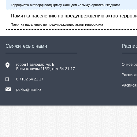
Террористік актілерді болдырмау жөніндегі халыққа арналған жаднама
Памятка населению по предупреждению актов террор
Памятка населению по предупреждению актов терроризма
Свяжитесь с нами
Распи
город Павлодар, ул. E.
Очное р
Бекмаханұлы 115/2, тел. 54-21-17
Расписа
8 7182 54 21 17
Расписа
pekkz@mail.kz