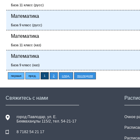
База 11 класс (русс)
Математика
База 9 класс (русс)
Математика
База 11 класс (каз)
Математика
База 9 класс (каз)
первая
пред.
1
2
след.
последняя
Свяжитесь с нами
Распи
город Павлодар, ул. E.
Очное р
Бекмаханұлы 115/2, тел. 54-21-17
Расписа
8 7182 54 21 17
Расписа