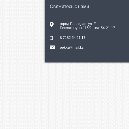
Свяжитесь с нами
город Павлодар, ул. E.
Бекмаханұлы 115/2, тел. 54-21-17
8 7182 54 21 17
pekkz@mail.kz