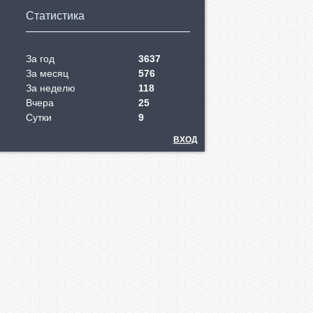
Статистика
За год
3637
За месяц
576
За неделю
118
Вчера
25
Сутки
9
ВХОД