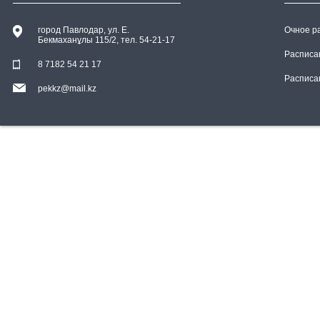
город Павлодар, ул. E.
Очное р
Бекмаханұлы 115/2, тел. 54-21-17
Расписа
8 7182 54 21 17
Расписа
pekkz@mail.kz