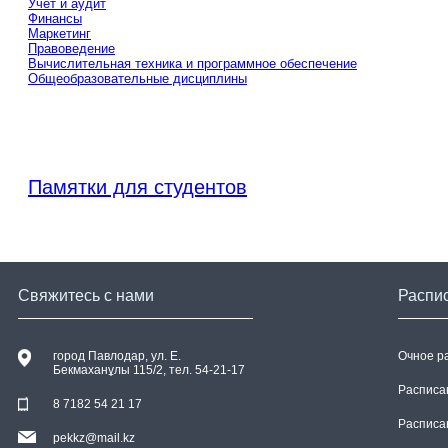
Учет и аудит
Финансы
Маркетинг
Правоведение
Вычислительная техника и программное обеспечение
Общеобразовательные дисциплины
Памятки для студентов
Свяжитесь с нами
Распи
город Павлодар, ул. E.
Очное р
Бекмаханұлы 115/2, тел. 54-21-17
Расписа
8 7182 54 21 17
Расписа
pekkz@mail.kz